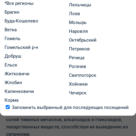
*Все регионы
Лельчицы
Описание товара
Брагин
Лоев
Препарат Уголь
Буда-Кошелево
Мозырь
Инструкция
Ветка
Наровля
Инструкция препарата
Гомель
Октябрьский
Гомельский р-н
Петриков
Добруш
Речица
Ельск
Рогачев
Житковичи
Светлогорск
активированный-УБФ содержит действующее
Жлобин
(активное) вещество активированный уголь.
Хойники
Активированный уголь относится к группе кишечных
Калинковичи
Чечерск
адсорбентов, обладает высокой сорбционной
Корма
(поглощающей) способностью, уменьшает всасывание
Запомнить выбранный для последующих посещений
из пищеварительного тракта токсических веществ,
солей тяжелых металлов, алкалоидов и гликозидов,
лекарственных веществ, способствуя их выведению из
организма.