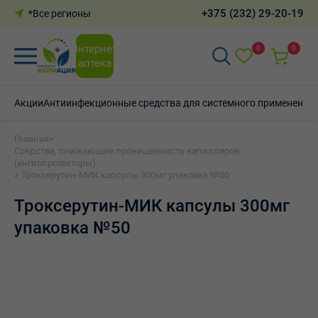
+375 (232) 29-20-19
*Все регионы
Интернет-
0
0
аптека
Акции
Антиинфекционные средства для системного применения
Главная
>
Средства, снижающие проницаемость капилляров
(ангиопротекторы)
> Троксерутин-МИК капсулы 300мг упаковка №50
Троксерутин-МИК капсулы 300мг
упаковка №50