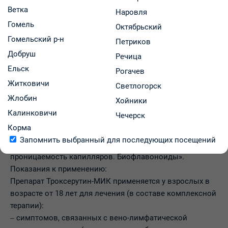
Ветка
Наровля
Гомель
Описание товара
Октябрьский
Гомельский р-н
Петриков
Препарат
Добруш
Троксерутин-
Речица
Инструкция
МИК содержит
Ельск
Рогачев
Инструкция препарата
действующее
Житковичи
Светлогорск
вещество
Жлобин
Хойники
троксерутин и
Калинковичи
Чечерск
относится к
Корма
группе
Запомнить выбранный для последующих посещений
«Ангиопротекторы. Препараты, снижающие
проницаемость капилляров. Биофлавоноиды».
Показания к применению:
Препарат Троксерутин-МИК применяется у взрослых в
возрасте от 18 лет для лечения (в составе комплексной
терапии):
‒ симптомов, связанных с вено-лимфатической