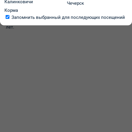
Калинковичи
Чечерск
Профилактика и лечение острого приступа подагры.
Корма
Лечение семейной средиземноморской лихорадки
Запомнить выбранный для последующих посещений
(периодической болезни) у взрослых и детей старше 4-х
лет.