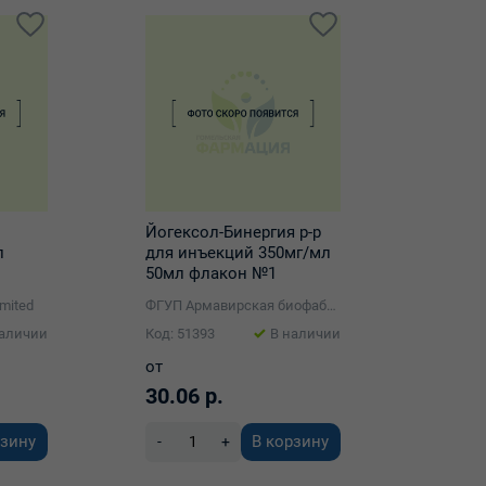
Йогексол-Бинергия р-р
л
для инъекций 350мг/мл
50мл флакон №1
й №10
imited
ФГУП Армавирская биофабрика
наличии
Код: 51393
В наличии
от
30.06 р.
рзину
В корзину
-
+