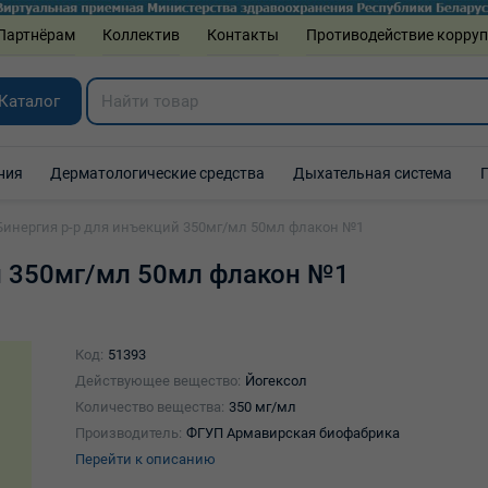
Партнёрам
Коллектив
Контакты
Противодействие корру
Каталог
ния
Дерматологические средства
Дыхательная система
Бинергия р-р для инъекций 350мг/мл 50мл флакон №1
й 350мг/мл 50мл флакон №1
Код:
51393
Действующее вещество:
Йогексол
Количество вещества:
350 мг/мл
Производитель:
ФГУП Армавирская биофабрика
Перейти к описанию