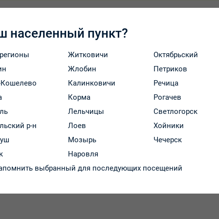
ш населенный пункт?
яется йогексол. Это содержащее йод средство, которое испо
афии (КТ).
 регионы
Житковичи
Октябрьский
олеваний, а в диагностических целях - для установления на
ин
Жлобин
Петриков
ей перед выполнением рентгенологических исследований раз
-Кошелево
Калинковичи
Речица
а
Корма
Рогачев
и вены (флебография);
ль
Лельчицы
Светлогорск
льский р-н
Лоев
Хойники
руш
Мозырь
Чечерск
к
Наровля
апомнить выбранный для последующих посещений