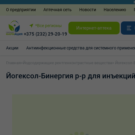
О предприятии
Аптечная сеть
Новости
Населению
*Все регионы
Интернет-аптека
+375 (232) 29-20-19
Акции
Антиинфекционные средства для системного примене
Главная
>
Йодсодержащие рентгенконтрастные вещества
> Йогексол-
Йогексол-Бинергия р-р для инъекци