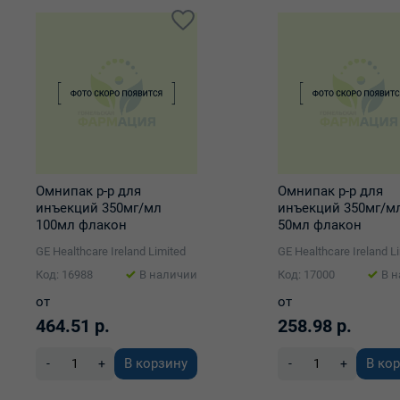
Омнипак р-р для
Омнипак р-р для
инъекций 350мг/мл
инъекций 350мг/м
100мл флакон
50мл флакон
полипропиленовый №10
полипропиленовы
GE Healthcare Ireland Limited
GE Healthcare Ireland L
Код: 16988
В наличии
Код: 17000
В 
от
от
464.51 р.
258.98 р.
В корзину
В ко
-
+
-
+