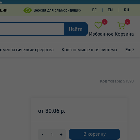
пции
BE
EN
RU
0
0
Найти
Избранное
Корзина
Гомеопатические средства
Костно-мышечная система
Ещё
Код товара: 51393
от
30.06 р.
В корзину
-
+