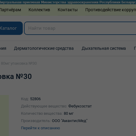
Партнёрам
Коллектив
Контакты
Противодействие корру
Каталог
ния
Дерматологические средства
Дыхательная система
о 80мг упаковка №30
ковка №30
Код:
52806
Действующее вещество:
Фебуксостат
Количество вещества:
80 мг
Производитель:
ООО "АмантисМед"
Перейти к описанию