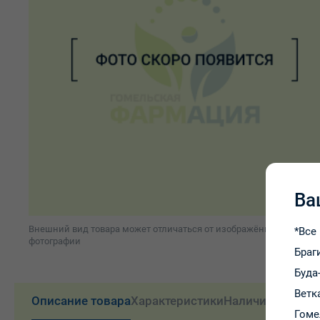
Ва
Внешний вид товара может отличаться от изображённого на
*Все
фотографии
Браг
Буда
Ветк
Описание товара
Характеристики
Наличие и цены
Гоме