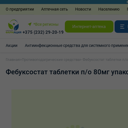
О предприятии
Аптечная сеть
Новости
Населению
*Все регионы
Интернет-аптека
+375 (232) 29-20-19
Акции
Антиинфекционные средства для системного примене
Главная
>
Противоподагрические средства
> Фебуксостат таблетки п/
Фебуксостат таблетки п/о 80мг упа