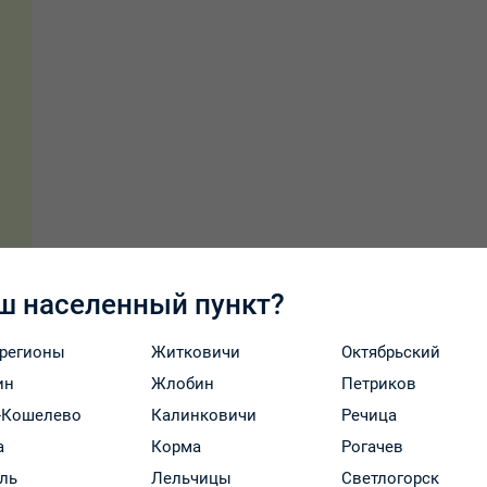
ш населенный пункт?
 регионы
Житковичи
Октябрьский
ин
Жлобин
Петриков
-Кошелево
Калинковичи
Речица
а
Корма
Рогачев
Оплата и доставка
ль
Лельчицы
Светлогорск