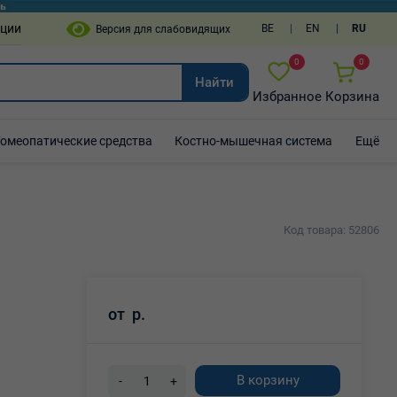
пции
BE
EN
RU
0
0
Найти
Избранное
Корзина
Гомеопатические средства
Костно-мышечная система
Ещё
Код товара: 52806
от
р.
В корзину
-
+