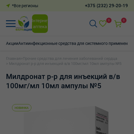
+375 (232) 29-20-19
*Все регионы
Интернет-
0
0
аптека
Акции
Антиинфекционные средства для системного применения
Главная
>
Прочие средства для лечения заболеваний сердца
> Милдронат р-р для инъекций в/в 100мг/мл 10мл ампулы №5
Милдронат р-р для инъекций в/в
100мг/мл 10мл ампулы №5
НОВИНКА