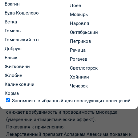
Брагин
Лоев
Аспаркам
Буда-Кошелево
Мозырь
является
Инструкция
Ветка
источником
Наровля
Инструкция препарата
Гомель
ионов калия и
Октябрьский
магния,
Гомельский р-н
Петриков
регулирует
Добруш
Речица
метаболические
Ельск
Рогачев
процессы.
Житковичи
Механизм
Светлогорск
действия предположительно связан с ролью
Жлобин
Хойники
аспарагината как переносчика ионов магния и калия во
Калинковичи
Чечерск
внутриклеточное пространство и участием
Корма
аспарагината в метаболических процессах. Таким
Запомнить выбранный для последующих посещений
образом, препарат устраняет дисбаланс электролитов,
снижает возбудимость и проводимость миокарда
(умеренный антиаритмический эффект).
Показания к применению:
Лекарственный препарат Аспаркам Авексима показан к