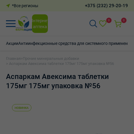
+375 (232) 29-20-19
*Все регионы
Интернет-
0
0
аптека
Акции
Антиинфекционные средства для системного применения
Главная
>
Прочие минеральные добавки
> Аспаркам Авексима таблетки 175мг 175мг упаковка №56
Аспаркам Авексима таблетки
175мг 175мг упаковка №56
НОВИНКА