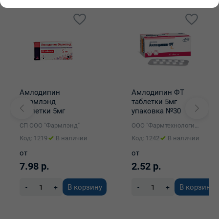
Амлодипин
Амлодипин ФТ
Фармлэнд
таблетки 5мг
таблетки 5мг
упаковка №30
упаковка №60
СП ООО "Фармлэнд"
ООО "Фармтехнология"
Код: 1219
В наличии
Код: 1242
В наличии
от
от
7.98 р.
2.52 р.
В корзину
В корзину
-
+
-
+