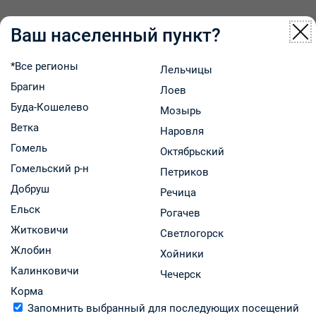
Описание товара
Ваш населенный пункт?
Селективные
блокаторы
Инструкция
*Все регионы
Лельчицы
кальциевых
Брагин
Лоев
Инструкция препарата
каналов с
Буда-Кошелево
Мозырь
Ветка
Наровля
Гомель
Октябрьский
Гомельский р-н
Петриков
преимущественным влиянием на сосуды.
Добруш
Речица
Дигидропиридиновые производные.
Ельск
Рогачев
Показания к применению:
Житковичи
Светлогорск
- артериальная гипертензия
Жлобин
- хроническая стабильная стенокардия
Хойники
- вазоспастическая стенокардия (стенокардия
Калинковичи
Чечерск
Принцметала).
Корма
Запомнить выбранный для последующих посещений
Вас может заинтересовать