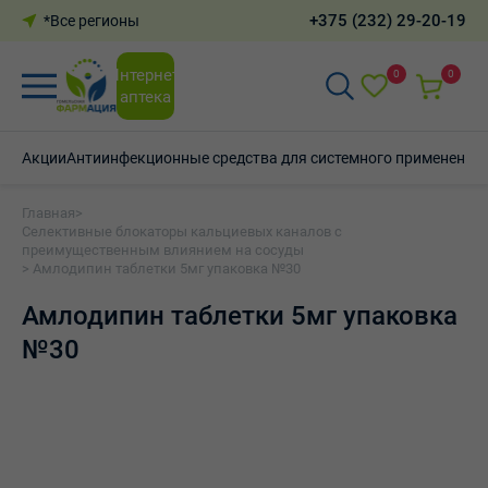
+375 (232) 29-20-19
*Все регионы
Интернет-
0
0
аптека
Акции
Антиинфекционные средства для системного применения
Главная
>
Селективные блокаторы кальциевых каналов с
преимущественным влиянием на сосуды
> Амлодипин таблетки 5мг упаковка №30
Амлодипин таблетки 5мг упаковка
№30