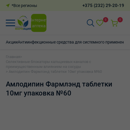
+375 (232) 29-20-19
*Все регионы
Интернет-
0
0
аптека
Акции
Антиинфекционные средства для системного применения
Главная
>
Селективные блокаторы кальциевых каналов с
преимущественным влиянием на сосуды
> Амлодипин Фармлэнд таблетки 10мг упаковка №60
Амлодипин Фармлэнд таблетки
10мг упаковка №60