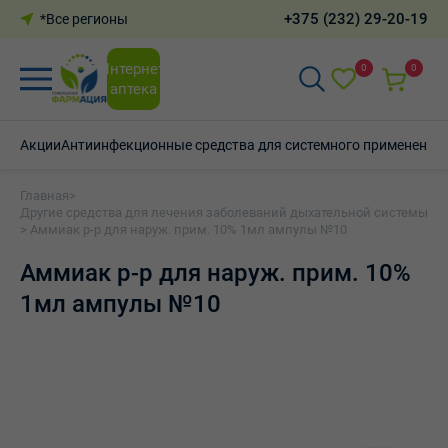
+375 (232) 29-20-19
*Все регионы
Интернет-
0
0
аптека
Акции
Антиинфекционные средства для системного применения
Главная
>
Другие средства для лечения заболеваний дыхательной системы
> Аммиак р-р для наруж. прим. 10% 1мл ампулы №10
Аммиак р-р для наруж. прим. 10%
1мл ампулы №10