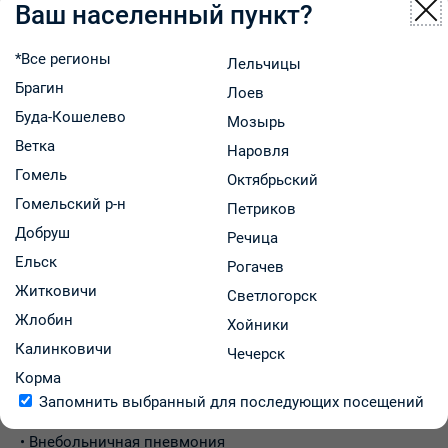
Ваш населенный пункт?
Инструкция
*Все регионы
Лельчицы
Брагин
Лоев
Инструкция препарата
Буда-Кошелево
Мозырь
Ветка
Наровля
Гомель
Октябрьский
Гомельский р-н
Петриков
Антибактериальное средство для системного
Добруш
Речица
применения. Полусинтетический пенициллин (бета-
Ельск
Рогачев
лактамный антибиотик).
Житковичи
Светлогорск
Показания к применению:
Жлобин
Амоксикар показан для лечения следующих инфекций:
Хойники
• Острый бактериальный синусит
Калинковичи
Чечерск
• Острый средний отит
Корма
• Острый стрептококковый тонзиллит и фарингит
Запомнить выбранный для последующих посещений
• Обострения хронического бронхита
• Внебольничная пневмония