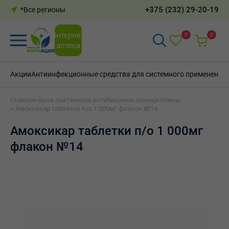
+375 (232) 29-20-19
*Все регионы
Интернет-
0
0
аптека
Акции
Антиинфекционные средства для системного применения
Главная
>
Бета-лактамные антибиотики-пенициллины
> Амоксикар таблетки п/о 1 000мг флакон №14
Амоксикар таблетки п/о 1 000мг
флакон №14