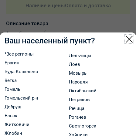
Наличие и цены
Оплата и доставка
Описание товара
Аскорбиновая
Ваш населенный пункт?
кислота -
Инструкция
жизненно
Инструкция препарата
*Все регионы
необходимый
Лельчицы
Брагин
Лоев
Буда-Кошелево
Мозырь
Ветка
Наровля
Гомель
Октябрьский
водорастворимый витамин, который не синтезируется в
Гомельский р-н
Петриков
организме человека, а поступает только с пищей.
Добруш
Показания к применению:
Речица
Профилактика и лечение авитаминоза С. Состояния
Ельск
Рогачев
повышенной потребности в аскорбиновой кислоте:
Житковичи
Светлогорск
период интенсивного роста, несбалансированное
Жлобин
Хойники