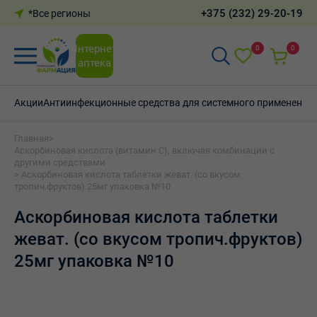
+375 (232) 29-20-19
*Все регионы
Интернет-
0
0
аптека
Акции
Антиинфекционные средства для системного применения
Главная
>
Аскорбиновая кислота (витамин С), включая комбинации с
другими средствами
> Аскорбиновая кислота таблетки жеват. (со вкусом
тропич.фруктов) 25мг упаковка №10
Аскорбиновая кислота таблетки
жеват. (со вкусом тропич.фруктов)
25мг упаковка №10