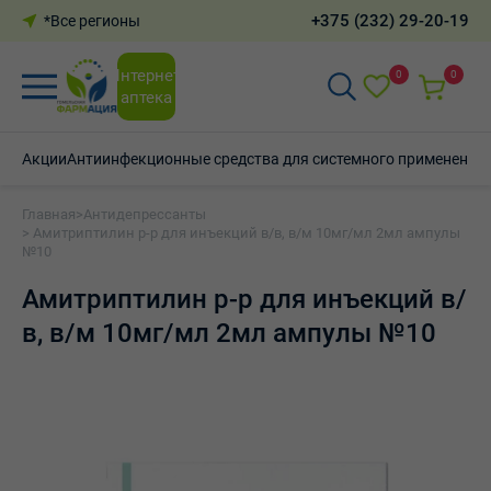
+375 (232) 29-20-19
*Все регионы
Интернет-
0
0
аптека
Акции
Антиинфекционные средства для системного применения
Главная
>
Антидепрессанты
> Амитриптилин р-р для инъекций в/в, в/м 10мг/мл 2мл ампулы
№10
Амитриптилин р-р для инъекций в/
в, в/м 10мг/мл 2мл ампулы №10