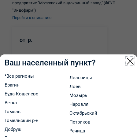
предприятие "Московский эндокринный завод" (ФГУП
"Эндофарм")
Перейти к описанию
от
р.
Ваш населенный пункт?
В корзину
-
+
В наличии
*Все регионы
Лельчицы
Брагин
Лоев
Цена может меняться в зависимости от места
Буда-Кошелево
Мозырь
самовывоза
Ветка
Наровля
Гомель
Октябрьский
Гомельский р-н
Описание товара
Характеристики
Петриков
Добруш
Речица