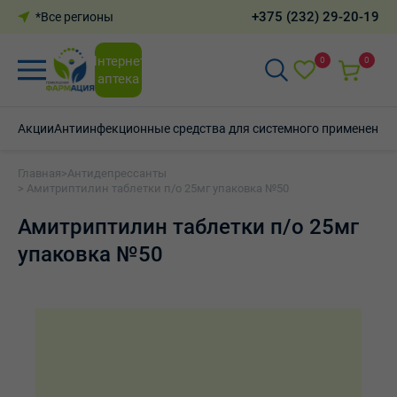
+375 (232) 29-20-19
*Все регионы
Интернет-
0
0
аптека
Акции
Антиинфекционные средства для системного применения
Главная
>
Антидепрессанты
> Амитриптилин таблетки п/о 25мг упаковка №50
Амитриптилин таблетки п/о 25мг
упаковка №50