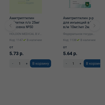
Амитриптилин
Амитриптилин р-р
таблетки п/о 25мг
для инъекций в/в,
упаковка №50
в/м 10мг/мл 2мл
ампулы №10
HOLDEN MEDICAL B.V Нидерланды/HOLDEN MEDICAL LABORATORIES Индия расфас.Фармлэнд
Федеральное государственное унитарное предприятие "Московский эндокринный завод" (ФГУП "Эндофарм")
Код: 1147
В наличии
Код: 1138
В наличии
от
от
5.73 р.
5.64 р.
В корзину
В корзину
-
+
-
+