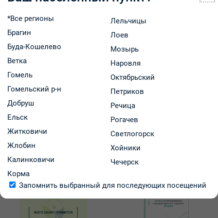
*Все регионы
Описание товара
Лельчицы
Брагин
Лоев
Неселективные ингибиторы обратного захвата
Буда-Кошелево
моноаминов. Относится к группе антидепрессантов,
Мозырь
обладает седативным действием, улучшает настроение,
Ветка
Наровля
способствует устранению ночного недержания мочи.
Гомель
Октябрьский
Амитриптилин применяется в следующих случаях:
Гомельский р-н
Петриков
• тяжелая депрессия, особенно с характерными
Добруш
Речица
признаками тревоги, возбуждения и расстройств сна;
Ельск
• ночной энурез у детей (непроизвольное
Рогачев
мочеиспускание во время сна) при условии отсутствия
Житковичи
Светлогорск
органической патологии.
Жлобин
Хойники
Калинковичи
Чечерск
Вас может заинтересовать
Корма
Запомнить выбранный для последующих посещений